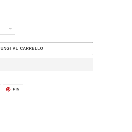
IUNGI AL CARRELLO
TWITTA
PINNA
PIN
SU
SU
TWITTER
PINTEREST