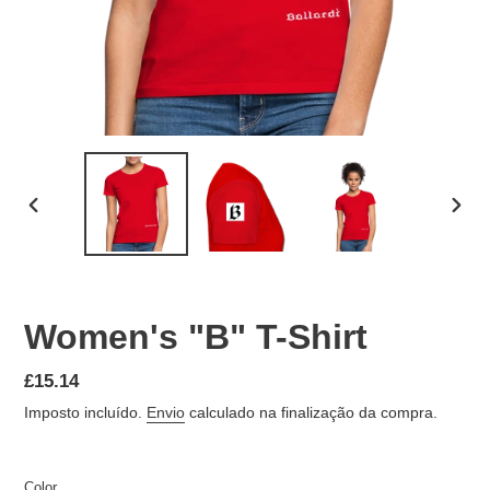
SLIDE
SLID
ANTERIOR
SEGU
Women's "B" T-Shirt
Preço
£15.14
normal
Imposto incluído.
Envio
calculado na finalização da compra.
Color