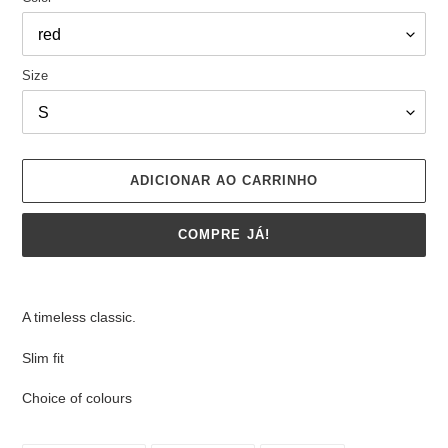
Size
ADICIONAR AO CARRINHO
COMPRE JÁ!
A
adicionar
A timeless classic.
produto
ao
Slim fit
seu
carrinho
Choice of colours