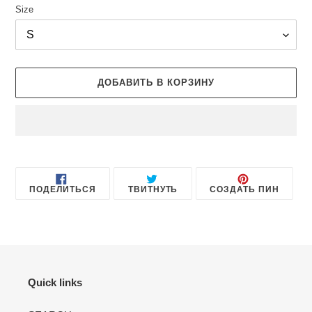
Size
ДОБАВИТЬ В КОРЗИНУ
Добавление
товара
в
ПОДЕЛИТЬСЯ
ОПУБЛИКОВАТЬ
СОХРА
ПОДЕЛИТЬСЯ
ТВИТНУТЬ
СОЗДАТЬ ПИН
корзину
В
В
В
FACEBOOK
ТВИТТЕРЕ
PINTE
Quick links